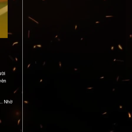
ười
yên
.. Nhờ