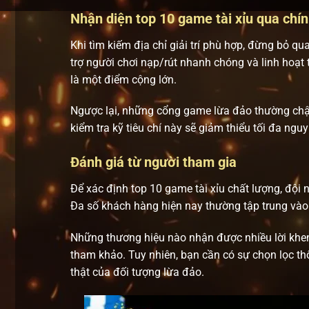
Nhận diện top 10 game tài xỉu qua chí
Khi tìm kiếm địa chỉ giải trí phù hợp, đừng bỏ q
trợ người chơi nạp/rút nhanh chóng và linh hoạt
là một điểm cộng lớn.
Ngược lại, những cổng game lừa đảo thường chậm 
kiểm tra kỹ tiêu chí này sẽ giảm thiểu tối đa nguy 
Đánh giá từ người tham gia
Để xác định top 10 game tài xỉu chất lượng, đội
Đa số khách hàng hiện nay thường tập trung vào c
Những thương hiệu nào nhận được nhiều lời khen
tham khảo. Tuy nhiên, bạn cần có sự chọn lọc th
thật của đối tượng lừa đảo.