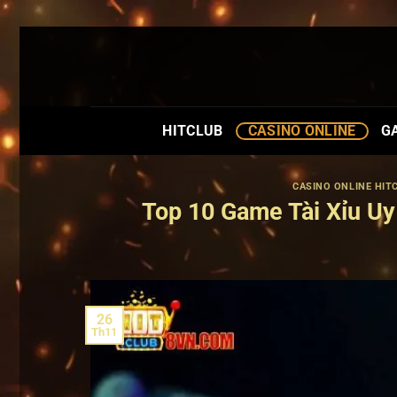
Bỏ
qua
nội
dung
HITCLUB
CASINO ONLINE
G
CASINO ONLINE HITC
Top 10 Game Tài Xỉu Uy
26
Th11