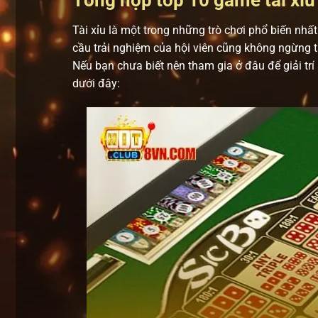
Tổng hợp top 10 game tài xỉu
Tài xỉu là một trong những trò chơi phổ biến nhấ
cầu trải nghiệm của hội viên cũng không ngừng t
Nếu bạn chưa biết nên tham gia ở đâu để giải tr
dưới đây: