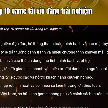
ất top 10 game tài xỉu đáng trải nghiệm
 nghiệm độc đáo, hệ thống thanh toán minh bạch và bảo mật tuyệ
ỷ lệ trả thưởng cạnh tranh và nhiều chương trình khuyến mãi l
inh và cao thủ tin dùng nhờ tính minh bạch vượt trội.
 đại, tốc độ giao dịch nhanh và nhiều ưu đãi dành cho người chơi
ng, tỷ lệ cược cao và hỗ trợ khách hàng chuyên nghiệp.
, nạp rút linh hoạt và có nhiều sự kiện thưởng lớn theo tuần.
ng Việt Nam, sở hữu kho game phong phú và chính sách thưởng 