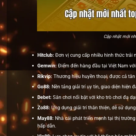
Cập nhật mới nh
Hitclub:
Đơn vị cung cấp nhiều hình thức trải
Gemwin:
Điểm đến hàng đầu tại Việt Nam với t
Rikvip:
Thương hiệu huyền thoại, được cả tân b
Go88:
Nền tảng giải trí uy tín, giao diện hiện
Debet:
Sân chơi nổi bật với kho trò chơi đa dạ
Zo88:
Ứng dụng giải trí thân thiện, dễ sử dụng
May88:
Nhà cái phát triển mạnh tại thị trườ
hấp dẫn.