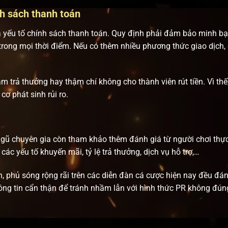
nh sách thanh toán
ua yếu tố chính sách thanh toán. Quy định phải đảm bảo minh bạ
 trong mọi thời điểm. Nếu có thêm nhiều phương thức giao dịch,
trả thưởng hay thậm chí không cho thành viên rút tiền. Vì thế,
cơ phát sinh rủi ro.
 ngũ chuyên gia còn tham khảo thêm đánh giá từ người chơi thực
ác yếu tố khuyến mãi, tỷ lệ trả thưởng, dịch vụ hỗ trợ,…
, phủ sóng rộng rãi trên các diễn đàn cá cược hiện nay đều đá
ông tin cẩn thận để tránh nhầm lẫn với hình thức PR không đún