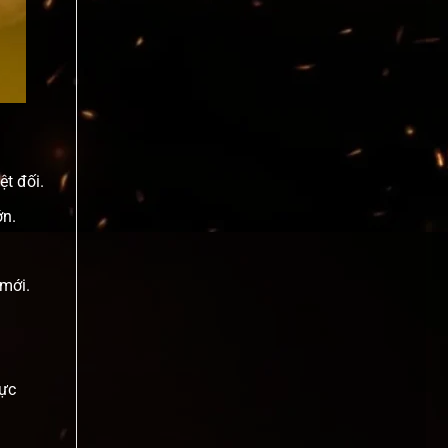
t đối.
ớn.
 mới.
cực