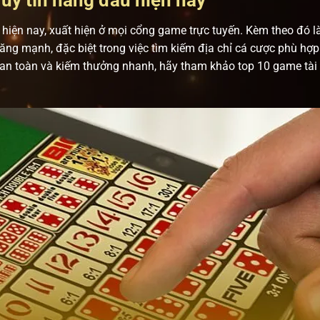
 uy tín hàng đầu hiện nay
t hiện nay, xuất hiện ở mọi cổng game trực tuyến. Kèm theo đó l
ăng mạnh, đặc biệt trong việc tìm kiếm địa chỉ cá cược phù hợp
í an toàn và kiếm thưởng nhanh, hãy tham khảo top 10 game tài 