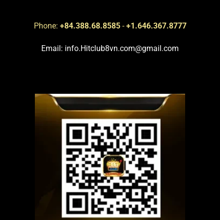
Phone:
+84.388.68.8585
-
+1.646.367.8777
Email:
info.Hitclub8vn.com@gmail.com