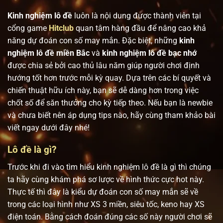
Kinh nghiệm lô đề
luôn là nội dung được thành viên tại
cổng game
Hitclub
quan tâm hàng đầu để nâng cao khả
năng dự đoán con số may mắn. Đặc biệt, những
kinh
nghiệm lô đề miền Bắc
và
kinh nghiệm lô đề bạc nhớ
được chia sẻ bởi cao thủ lâu năm giúp người chơi định
hướng tốt hơn trước mỗi kỳ quay. Dựa trên các bí quyết và
chiến thuật hữu ích này, bạn sẽ dễ dàng hơn trong việc
chốt số để săn thưởng cho kỳ tiếp theo. Nếu bạn là newbie
và chưa biết nên áp dụng tips nào, hãy cùng tham khảo bài
viết ngay dưới đây nhé!
Lô đề là gì?
Trước khi đi vào tìm hiểu kinh nghiệm lô đề là gì thì chúng
ta hãy cùng khám phá sơ lược về hình thức cực hot này.
Thực tế thì đây là kiểu dự đoán con số may mắn sẽ về
trong các loại hình như XS 3 miền, siêu tốc, keno hay XS
điện toán. Bằng cách đoán đúng các số này người chơi sẽ