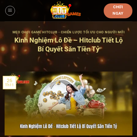
Bỏ
CHƠI
qua
NGAY
nội
dung
MẸO CHƠI GAME HITCLUB - CHIẾN LƯỢC TỐI ƯU CHO NGƯỜI MỚI
Kinh Nghiệm Lô Đề – Hitclub Tiết Lộ
Bí Quyết Săn Tiền Tỷ
26
Th11