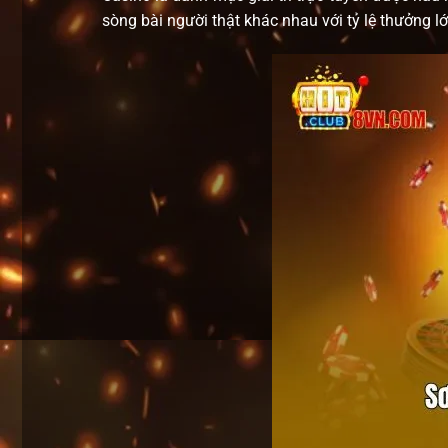
sòng bài người thật khác nhau với tỷ lệ thưởng 