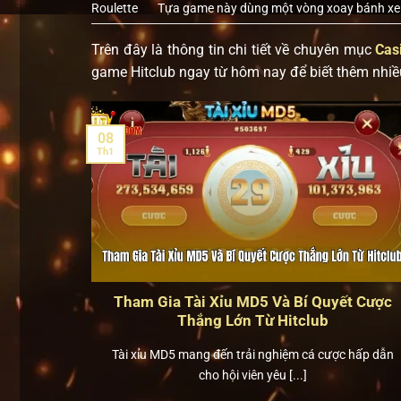
Roulette
Tựa game này dùng một vòng xoay bánh xe c
Trên đây là thông tin chi tiết về chuyên mục
Cas
game Hitclub ngay từ hôm nay để biết thêm nhiều 
08
Th1
Tham Gia Tài Xỉu MD5 Và Bí Quyết Cược
Thắng Lớn Từ Hitclub
Tài xỉu MD5 mang đến trải nghiệm cá cược hấp dẫn
cho hội viên yêu [...]