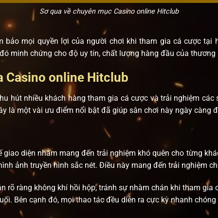
Sơ qua về chuyên mục Casino online Hitclub
m bảo mọi quyền lợi của người chơi khi tham gia cá cược tại
ó minh chứng cho độ uy tín, chất lượng hàng đầu của thương h
a Casino online Hitclub
 thu hút nhiều khách hàng tham gia cá cược và trải nghiệm cá
 là một vài ưu điểm nổi bật đã giúp sân chơi này ngày càng đư
kế giao diện nhằm mang đến trải nghiệm khó quên cho từng khá
hình ảnh truyền hình sắc nét. Điều này mang đến trải nghiệm châ
rõ ràng không khí hồi hộp, tránh sự nhàm chán khi tham gia c
ối. Bên cạnh đó, mọi thao tác đều diễn ra cực kỳ nhanh chóng và