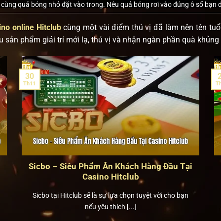
ùng quả bóng nhỏ đặt vào trong. Nêu quả bóng rơi vào đúng ô số bạn dự
ino online Hitclub
cùng một vài điểm thú vị đã làm nên tên tuổ
sản phẩm giải trí mới lạ, thú vị và nhận ngàn phần quà khủng c
30
Th11
T
Sicbo – Siêu Phẩm Ăn Khách Hàng Đầu Tại
Casino Hitclub
Sicbo tại Hitclub sẽ là sự lựa chọn tuyệt vời cho bạn
nếu yêu thích [...]