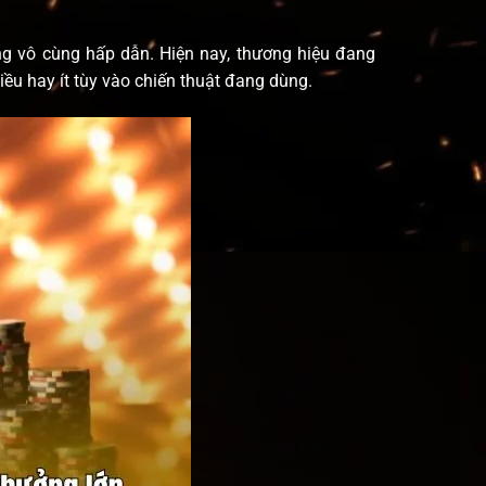
ng vô cùng hấp dẫn. Hiện nay, thương hiệu đang
ều hay ít tùy vào chiến thuật đang dùng.