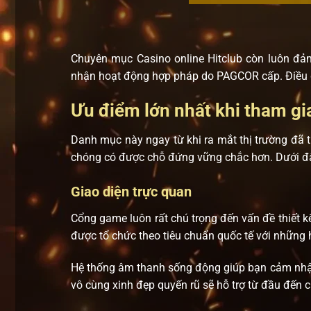
Chuyên mục Casino online Hitclub còn luôn đả
nhận hoạt động hợp pháp do PAGCOR cấp. Điều đ
Ưu điểm lớn nhất khi tham gi
Danh mục này ngay từ khi ra mắt thị trường đã
chóng có được chỗ đứng vững chắc hơn. Dưới đây
Giao diện trực quan
Cổng game luôn rất chú trọng đến vấn đề thiết 
được tổ chức theo tiêu chuẩn quốc tế với những 
Hệ thống âm thanh sống động giúp bạn cảm nhận 
vô cùng xinh đẹp quyến rũ sẽ hỗ trợ từ đầu đến cu