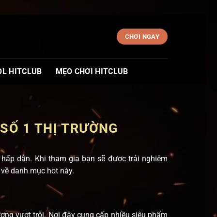
CHƠI NGAY
OL HITCLUB
MẸO CHƠI HITCLUB
 SỐ 1 THỊ TRƯỜNG
hấp dẫn. Khi tham gia bạn sẽ được trải nghiệm
 về danh mục hot này.
ượng vượt trội. Nơi đây cung cấp nhiều siêu phẩm