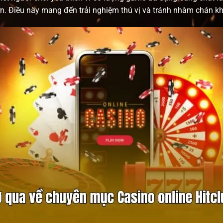
lớn. Điều này mang đến trải nghiệm thú vị và tránh nhàm chán k