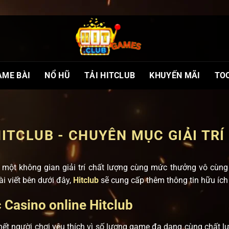
AME BÀI
NỔ HŨ
TẢI HITCLUB
KHUYẾN MÃI
TO
ITCLUB - CHUYÊN MỤC GIẢI TRÍ
một không gian giải trí chất lượng cùng mức thưởng vô cùng 
i viết bên dưới đây,
Hitclub
sẽ cung cấp thêm thông tin hữu ích
 Casino online Hitclub
 hết người chơi yêu thích vì số lượng game đa dạng cùng chất l