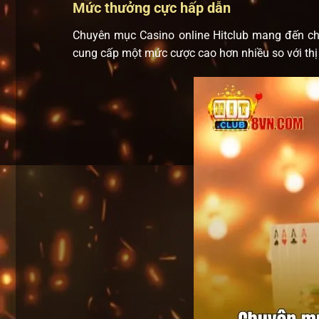
Mức thưởng cực hấp dẫn
Chuyên mục Casino online Hitclub mang đến cho
cung cấp một mức cược cao hơn nhiều so với thị 