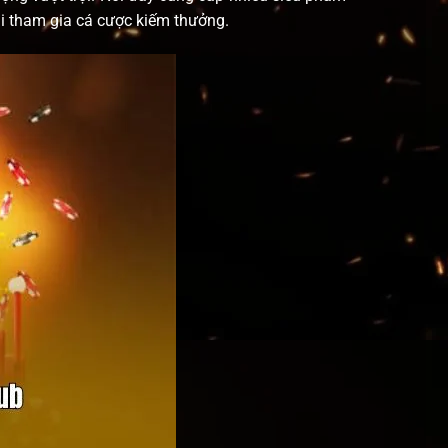
hi tham gia cá cược kiếm thưởng.